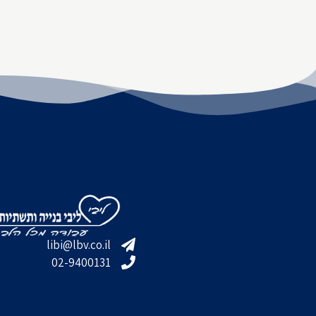
libi@lbv.co.il
02-9400131