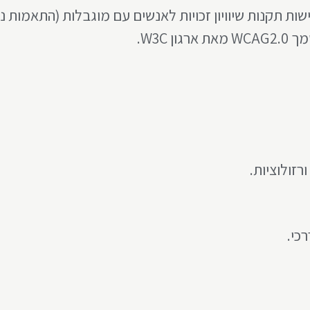
 W3C.
זולוציות.
כי.